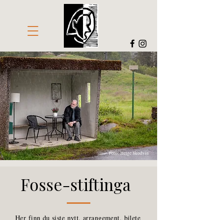
Foto: Helge Skodvin
Fosse-stiftinga
Her finn du siste nytt, arrangement, bilete