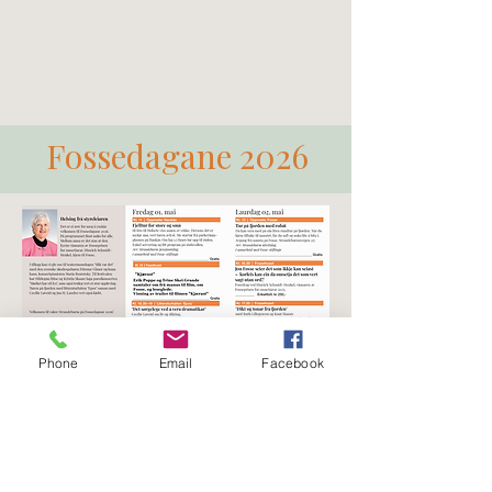
øyeblikket
Fossedagane 2026
Phone
Email
Facebook