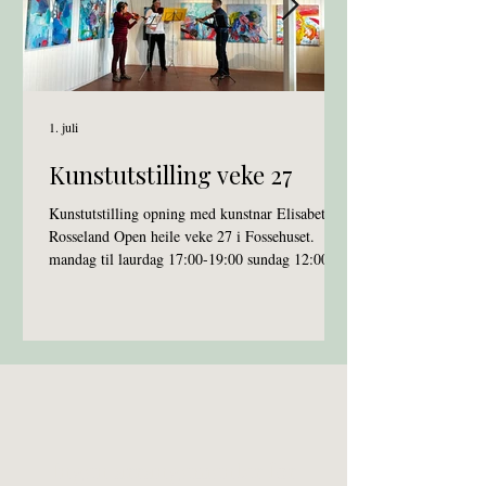
1. juli
Kunstutstilling veke 27
Kunstutstilling opning med kunstnar Elisabeth
Rosseland Open heile veke 27 i Fossehuset.
mandag til laurdag 17:00-19:00 sundag 12:00-
15:00 www.elisabethrosseland.com Bilete frå
Opningskveld med musikk ved Understrengane.
Bilete: Felespelarar Felieke van der Leest,
Liselotte Takken og Svein Rosseland
Ingen arrangementer for