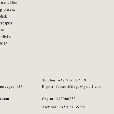
risen, Den
g-prisen,
rdisk
respris,
ens
rdiska
 2015.
Telefon: +47
909 154 19
rmsvegen 153,
E-post:
fossestiftinga@gmail.com
debarm
Org.nr: 913006232
Kontonr: 3450.37.35239