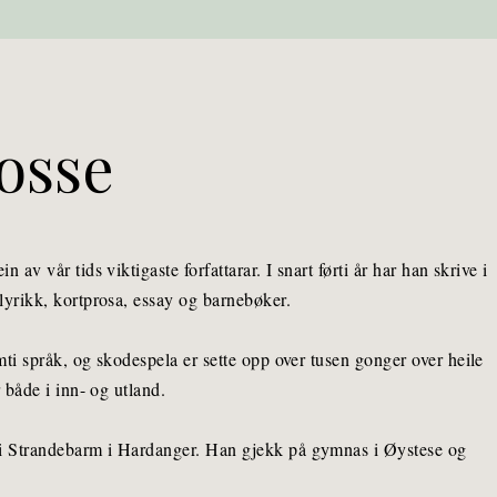
osse
 av vår tids viktigaste forfattarar. I snart førti år har han skrive i
 lyrikk, kortprosa, essay og barnebøker.
mti språk, og skodespela er sette opp over tusen gonger over heile
r både i inn- og utland.
 i Strandebarm i Hardanger. Han gjekk på gymnas i Øystese og