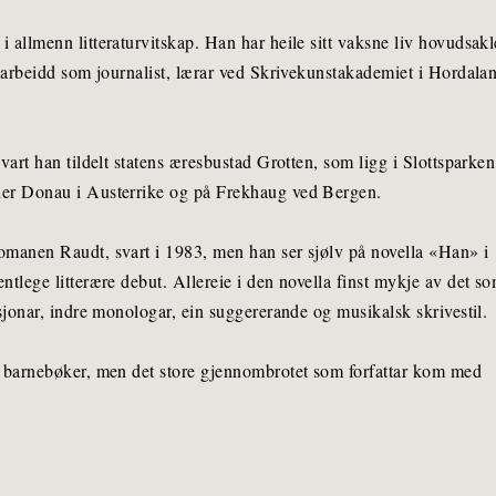
i allmenn litteraturvitskap. Han har heile sitt vaksne liv hovudsak
òg arbeidd som journalist, lærar ved Skrivekunstakademiet i Hordala
 vart han tildelt statens æresbustad Grotten, som ligg i Slottsparken
der Donau i Austerrike og på Frekhaug ved Bergen.
romanen Raudt, svart i 1983, men han ser sjølv på novella «Han» i
ntlege litterære debut. Allereie i den novella finst mykje av det s
isjonar, indre monologar, ein suggererande og musikalsk skrivestil.
og barnebøker, men det store gjennombrotet som forfattar kom med