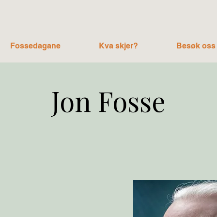
Fossedagane
Kva skjer?
Besøk oss
Jon Fosse