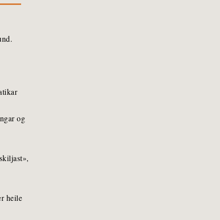
und.
atikar
ingar og
kiljast»,
r heile