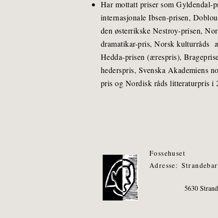
Har mottatt priser som Gyldendal-p
internasjonale Ibsen-prisen, Doblou
den østerrikske Nestroy-prisen, No
dramatikar-pris, Norsk kulturråds æ
Hedda-prisen (ærespris), Bragepris
hederspris, Svenska Akademiens no
pris og Nordisk råds litteraturpris i
Fossehuset
Adresse:
Strandeba
5630 Stran