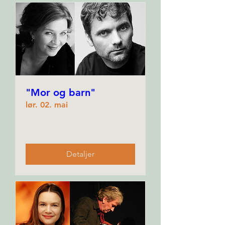
"Mor og barn"
lør. 02. mai
Mer informasjon
Detaljer