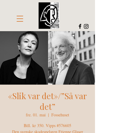
«Slik var det»/”Så var
det”
fre. 01. mai
  |  
Fossehuset
Bill. kr 350. Vipps #576605
Den svenske skodespelaren Etienne Glaser