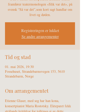
framfører teatermonologen «Slik var det», på
svensk “Så var det”,som kort sagt handlar om
livet og døden.
Registreringen er lukket
Se andre arrangementer
Tid og stad
01. mai 2026, 19:30
Fossehuset, Strandebarmsvegen 153, 5610
Strandebarm, Norge
Om arrangementet
Etienne Glaser, med seg har han kona, 
konsertpianist Maria Rostotsky. Ekteparet fekk 
strålande kritikkar for tolkinga si av dette 