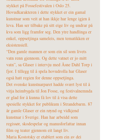
stykket på Fossefestivalen i Oslo 25.
Hovudkarakteren i dette stykket er ein gamal 
kunstnar som veit at han ikkje har lenge igjen å 
leva. Han ser tilbake på sitt eige liv og undrar på 
kva som ligg framfor seg. Den ytre handlinga er 
enkel, oppsetjinga sameleis, men tematikken er 
eksistensiell. 
“Den gamle mannen er som ein sil som livets 
vatn renn gjennom. Og dette vatnet er jo mitt 
vatn”, sa Glaser i intervju med Åsne Dahl Torp i 
fjor. I tillegg til å spela hovudrolla har Glaser 
også hatt regien for denne oppsetjinga. 
Det svenske kunstnarparet hadde svært lyst til å 
vitja heimbygda til Jon Fosse, og festivalnemnda 
er glad for å kunna få lov til å visa dette 
spesielle stykket for publikum i Strandebarm. 87 
år gamle Glaser er ein røynd og vidkjend 
kunstnar i Sverige. Han har arbeidd som 
regissør, skodespelar og manusforfattar innan 
film og teater gjennom eit langt liv. 
Maria Kostotsky er etablert som ein av dei 