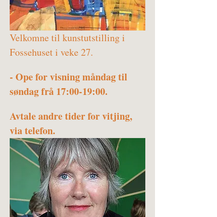
Velkomne til kunstutstilling i 
Fossehuset i veke 27.
- Ope for visning måndag til 
søndag frå 17:00-19:00.
Avtale andre tider for vitjing, 
via telefon.